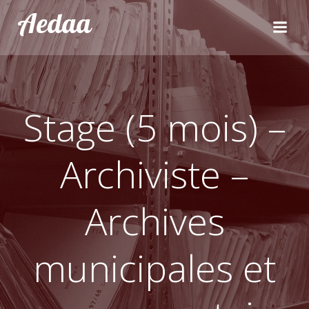
Aller
Aedaa
au
contenu
Stage (5 mois) –
Archiviste –
Archives
municipales et