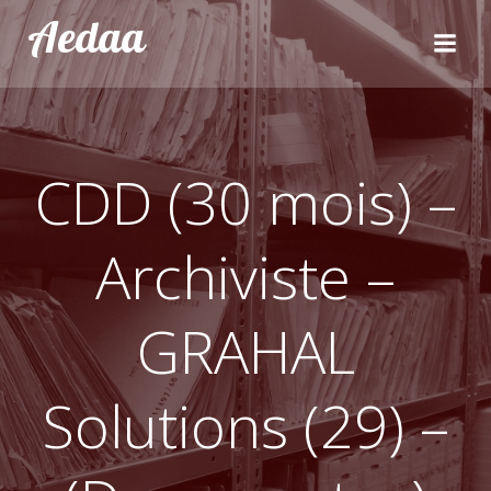
Aller
Aedaa
au
contenu
CDD (30 mois) –
Archiviste –
GRAHAL
Solutions (29) –