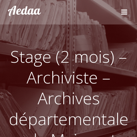
Aller
Aedaa
au
contenu
Stage (2 mois) –
Archiviste –
Archives
départementale