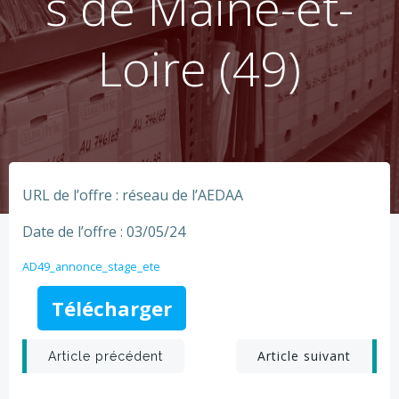
s de Maine-et-
Loire (49)
URL de l’offre : réseau de l’AEDAA
Date de l’offre : 03/05/24
AD49_annonce_stage_ete
Télécharger
Post
Post
Article suivant
Article précédent