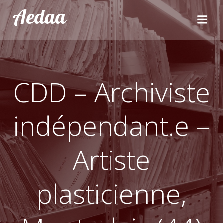
Aller
Aedaa
au
contenu
CDD – Archiviste
indépendant.e –
Artiste
plasticienne,