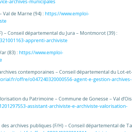
vice-archives-municipales
 Val de Marne (94) :
https://www.emploi-
ste
F) – Conseil départemental du Jura – Montmorot (39) :
0321001163-apprenti-archiviste
ar (83) :
https://www.emploi-
e
s archives contemporaines – Conseil départemental du Lot-et
torial.fr/offre/o047240320000556-agent-e-gestion-archives-
a valorisation du Patrimoine – Commune de Gonesse – Val d’Ois
1201297553-assistant-archiviste-e-archiviste-valorisation-
on des archives publiques (F/H) – Conseil départemental de Ta