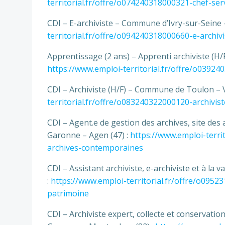
territorial.fr/offre/o074240318000321-chef-ser
CDI – E-archiviste – Commune d’Ivry-sur-Seine –
territorial.fr/offre/o094240318000660-e-archivi
Apprentissage (2 ans) – Apprenti archiviste (H/
https://www.emploi-territorial.fr/offre/o03924
CDI – Archiviste (H/F) – Commune de Toulon – V
territorial.fr/offre/o083240322000120-archivist
CDI – Agent.e de gestion des archives, site de
Garonne – Agen (47) :
https://www.emploi-terri
archives-contemporaines
CDI – Assistant archiviste, e-archiviste et à l
:
https://www.emploi-territorial.fr/offre/o09523
patrimoine
CDI – Archiviste expert, collecte et conservati