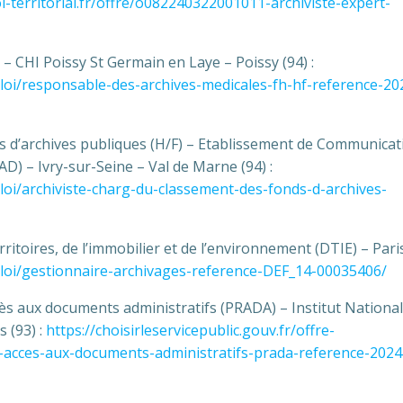
-territorial.fr/offre/o082240322001011-archiviste-expert-
– CHI Poissy St Germain en Laye – Poissy (94) :
mploi/responsable-des-archives-medicales-fh-hf-reference-20
s d’archives publiques (H/F) – Etablissement de Communicat
D) – Ivry-sur-Seine – Val de Marne (94) :
mploi/archiviste-charg-du-classement-des-fonds-d-archives-
itoires, de l’immobilier et de l’environnement (DTIE) – Paris 
mploi/gestionnaire-archivages-reference-DEF_14-00035406/
cès aux documents administratifs (PRADA) – Institut National
 (93) :
https://choisirleservicepublic.gouv.fr/offre-
-acces-aux-documents-administratifs-prada-reference-2024