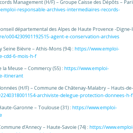
ecords Management (H/F) – Groupe Caisse des Dépôts – Paris 
e-emploi-responsable-archives-intermediaires-records-
 Conseil départemental des Alpes de Haute Provence -Digne-l
offre/o004230901192515-agent-e-conservation-archives
y Seine Bièvre – Athis-Mons (94) :
https://www.emploi-
te-cdd-6-mois-h-f
de la Meuse – Commercy (55) :
https://www.emploi-
e-itinerant
es données (H/F) – Commune de Châtenay-Malabry – Hauts-de
o092240318001154-archiviste-delegue-protection-donnees-h-f
 Haute-Garonne – Toulouse (31) :
https://www.emploi-
e
 Commune d’Annecy – Haute-Savoie (74) :
https://www.emploi