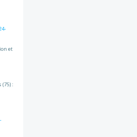
24-
ion et
(75) :
-