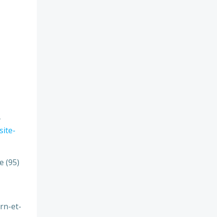
-
site-
e (95)
rn-et-