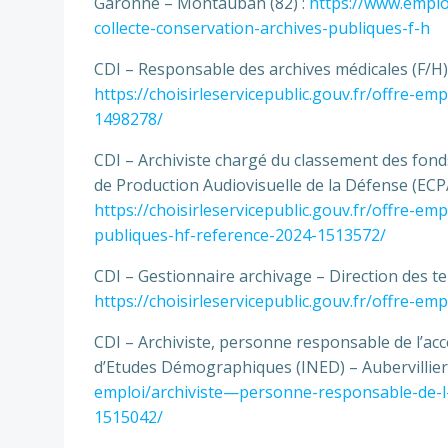
Garonne – Montauban (82) :
https://www.emploi
collecte-conservation-archives-publiques-f-h
CDI – Responsable des archives médicales (F/H) 
https://choisirleservicepublic.gouv.fr/offre-e
1498278/
CDI – Archiviste chargé du classement des fond
de Production Audiovisuelle de la Défense (ECPA
https://choisirleservicepublic.gouv.fr/offre-e
publiques-hf-reference-2024-1513572/
CDI – Gestionnaire archivage – Direction des terr
https://choisirleservicepublic.gouv.fr/offre-e
CDI – Archiviste, personne responsable de l’ac
d’Etudes Démographiques (INED) – Aubervilliers
emploi/archiviste—personne-responsable-de-l
1515042/