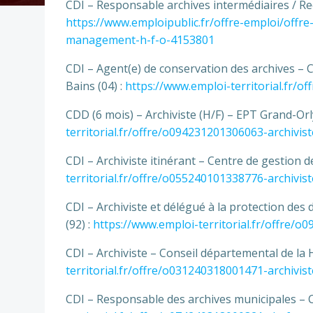
CDI – Responsable archives intermédiaires / R
https://www.emploipublic.fr/offre-emploi/offr
management-h-f-o-4153801
CDI – Agent(e) de conservation des archives –
Bains (04) :
https://www.emploi-territorial.fr/
CDD (6 mois) – Archiviste (H/F) – EPT Grand-Orl
territorial.fr/offre/o094231201306063-archivis
CDI – Archiviste itinérant – Centre de gestion 
territorial.fr/offre/o055240101338776-archivist
CDI – Archiviste et délégué à la protection d
(92) :
https://www.emploi-territorial.fr/offre/
CDI – Archiviste – Conseil départemental de la
territorial.fr/offre/o031240318001471-archivist
CDI – Responsable des archives municipales –