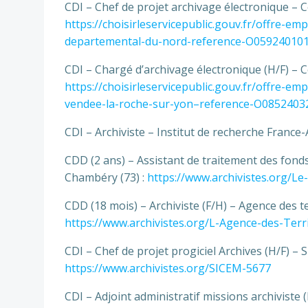
CDI – Chef de projet archivage électronique – C
https://choisirleservicepublic.gouv.fr/offre-e
departemental-du-nord-reference-O05924010
CDI – Chargé d’archivage électronique (H/F) – 
https://choisirleservicepublic.gouv.fr/offre-e
vendee-la-roche-sur-yon–reference-O0852403
CDI – Archiviste – Institut de recherche France-A
CDD (2 ans) – Assistant de traitement des fonds
Chambéry (73) :
https://www.archivistes.org/L
CDD (18 mois) – Archiviste (F/H) – Agence des te
https://www.archivistes.org/L-Agence-des-Terri
CDI – Chef de projet progiciel Archives (H/F) – 
https://www.archivistes.org/SICEM-5677
CDI – Adjoint administratif missions archivist