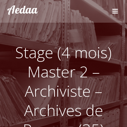
Aller
Aedaa
au
contenu
Stage (4 mois)
Master 2 –
Archiviste –
Archives de