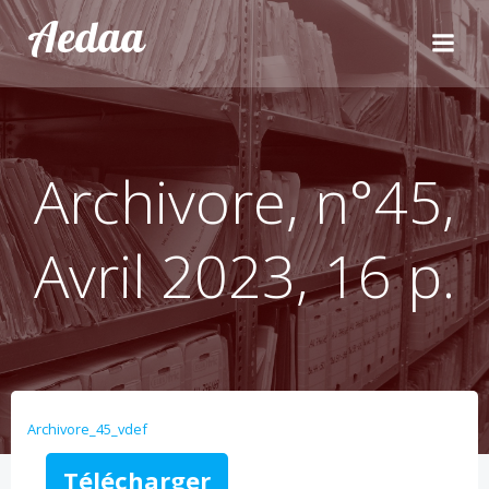
Aller
Aedaa
au
contenu
Archivore, n°45,
Avril 2023, 16 p.
Archivore_45_vdef
Télécharger