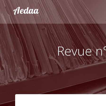
Aller
Aedaa
au
contenu
Revue n°