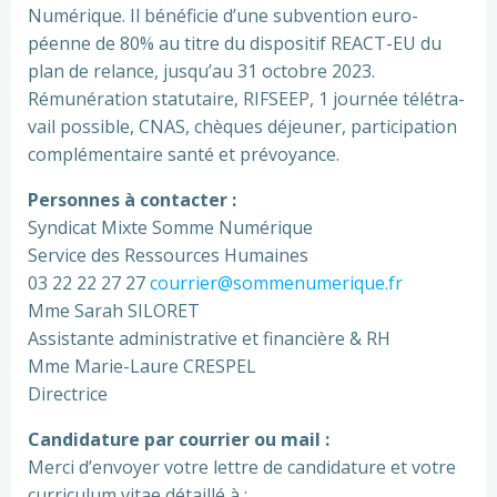
Numérique. Il béné­fi­cie d’une sub­ven­tion euro­
péenne de 80% au titre du dis­po­si­tif REACT-EU du
plan de relance, jusqu’au 31 octo­bre 2023.
Rémunération sta­tu­taire, RIFSEEP, 1 jour­née télé­tra­
vail pos­si­ble, CNAS, chè­ques déjeu­ner, par­ti­ci­pa­tion
com­plé­men­taire santé et pré­voyance.
Personnes à contac­ter :
Syndicat Mixte Somme Numérique
Service des Ressources Humaines
03 22 22 27 27
cour­rier@­som­me­nu­me­ri­que.fr
Mme Sarah SILORET
Assistante admi­nis­tra­tive et finan­cière & RH
Mme Marie-Laure CRESPEL
Directrice
Candidature par cour­rier ou mail :
Merci d’envoyer votre lettre de can­di­da­ture et votre
cur­ri­cu­lum vitae détaillé à :