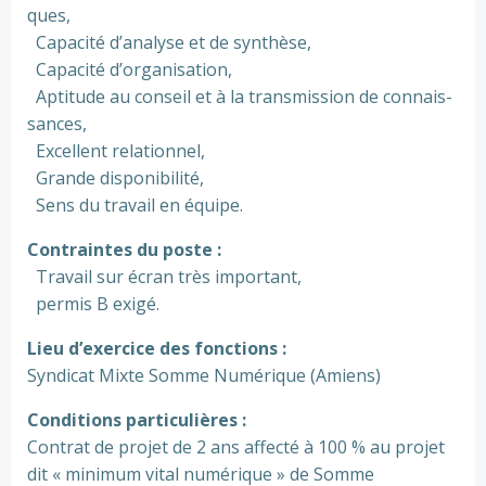
ques,
Capacité d’ana­lyse et de syn­thèse,
Capacité d’orga­ni­sa­tion,
Aptitude au conseil et à la trans­mis­sion de connais­
san­ces,
Excellent rela­tion­nel,
Grande dis­po­ni­bi­lité,
Sens du tra­vail en équipe.
Contraintes du poste :
Travail sur écran très impor­tant,
permis B exigé.
Lieu d’exer­cice des fonc­tions :
Syndicat Mixte Somme Numérique (Amiens)
Conditions par­ti­cu­liè­res :
Contrat de projet de 2 ans affecté à 100 % au projet
dit « mini­mum vital numé­ri­que » de Somme