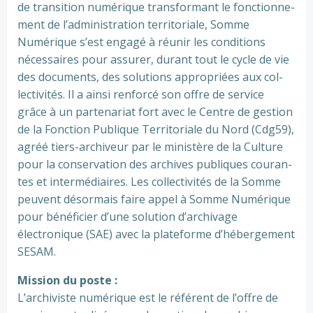
de tran­si­tion numé­ri­que trans­for­mant le fonc­tion­ne­
ment de l’admi­nis­tra­tion ter­ri­to­riale, Somme
Numérique s’est engagé à réunir les condi­tions
néces­sai­res pour assu­rer, durant tout le cycle de vie
des docu­ments, des solu­tions appro­priées aux col­
lec­ti­vi­tés. Il a ainsi ren­forcé son offre de ser­vice
grâce à un par­te­na­riat fort avec le Centre de ges­tion
de la Fonction Publique Territoriale du Nord (Cdg59),
agréé tiers-archi­veur par le minis­tère de la Culture
pour la conser­va­tion des archi­ves publi­ques cou­ran­
tes et inter­mé­diai­res. Les col­lec­ti­vi­tés de la Somme
peu­vent désor­mais faire appel à Somme Numérique
pour béné­fi­cier d’une solu­tion d’archi­vage
électronique (SAE) avec la pla­te­forme d’héber­ge­ment
SESAM.
Mission du poste :
L’archi­viste numé­ri­que est le réfé­rent de l’offre de