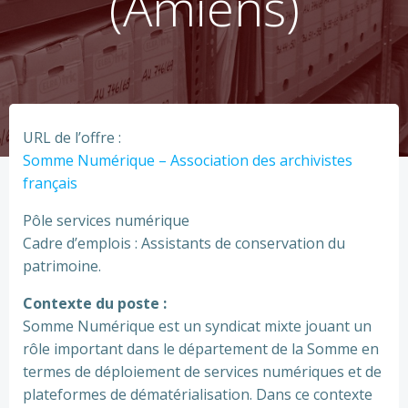
(Amiens)
URL de l’offre :
Somme Numérique – Association des archivistes
français
Pôle ser­vi­ces numé­ri­que
Cadre d’emplois : Assistants de conser­va­tion du
patri­moine.
Contexte du poste :
Somme Numérique est un syn­di­cat mixte jouant un
rôle impor­tant dans le dépar­te­ment de la Somme en
termes de déploie­ment de ser­vi­ces numé­ri­ques et de
pla­te­for­mes de déma­té­ria­li­sa­tion. Dans ce contexte