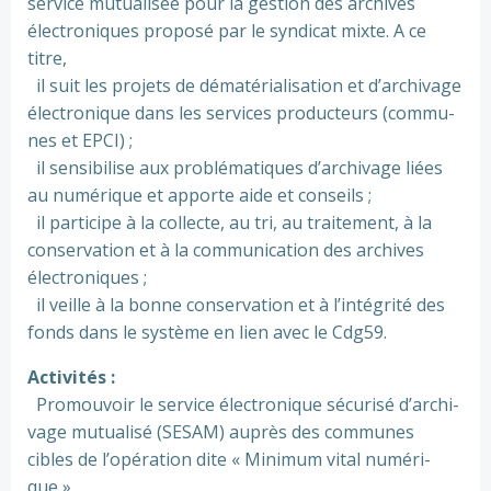
ser­vice mutua­li­sée pour la ges­tion des archi­ves
électroniques pro­posé par le syn­di­cat mixte. A ce
titre,
il suit les pro­jets de déma­té­ria­li­sa­tion et d’archi­vage
électronique dans les ser­vi­ces pro­duc­teurs (com­mu­
nes et EPCI) ;
il sen­si­bi­lise aux pro­blé­ma­ti­ques d’archi­vage liées
au numé­ri­que et apporte aide et conseils ;
il par­ti­cipe à la col­lecte, au tri, au trai­te­ment, à la
conser­va­tion et à la com­mu­ni­ca­tion des archi­ves
électroniques ;
il veille à la bonne conser­va­tion et à l’inté­grité des
fonds dans le sys­tème en lien avec le Cdg59.
Activités :
Promouvoir le ser­vice électronique sécu­risé d’archi­
vage mutua­lisé (SESAM) auprès des com­mu­nes
cibles de l’opé­ra­tion dite « Minimum vital numé­ri­
que »,