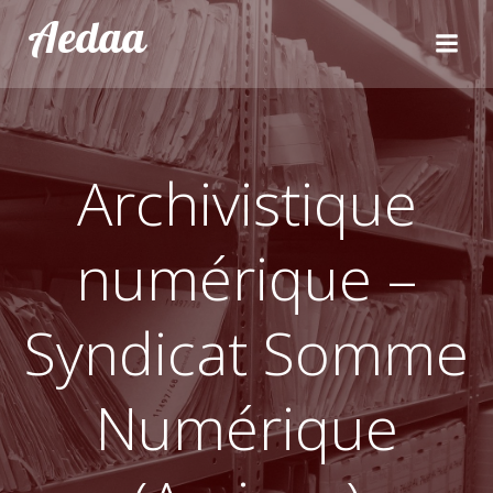
Aller
Aedaa
au
contenu
Archivistique
numérique –
Syndicat Somme
Numérique