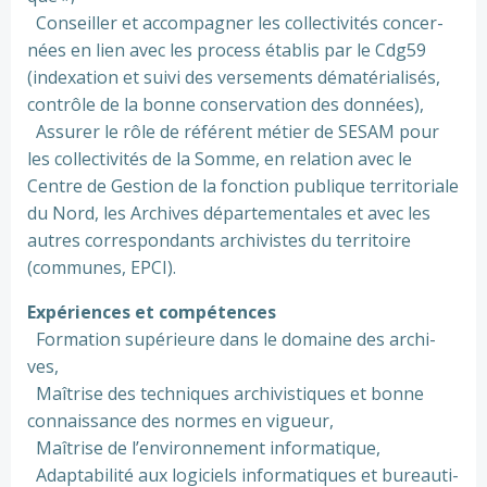
Conseiller et accom­pa­gner les col­lec­ti­vi­tés concer­
nées en lien avec les pro­cess établis par le Cdg59
(indexa­tion et suivi des ver­se­ments déma­té­ria­li­sés,
contrôle de la bonne conser­va­tion des don­nées),
Assurer le rôle de réfé­rent métier de SESAM pour
les col­lec­ti­vi­tés de la Somme, en rela­tion avec le
Centre de Gestion de la fonc­tion publi­que ter­ri­to­riale
du Nord, les Archives dépar­te­men­ta­les et avec les
autres cor­res­pon­dants archi­vis­tes du ter­ri­toire
(com­mu­nes, EPCI).
Expériences et com­pé­ten­ces
Formation supé­rieure dans le domaine des archi­
ves,
Maîtrise des tech­ni­ques archi­vis­ti­ques et bonne
connais­sance des normes en vigueur,
Maîtrise de l’envi­ron­ne­ment infor­ma­ti­que,
Adaptabilité aux logi­ciels infor­ma­ti­ques et bureau­ti­