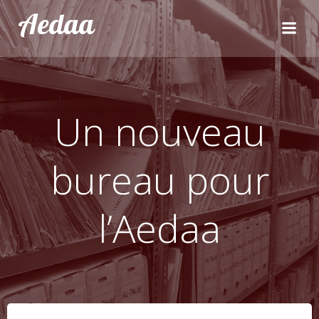
Aller
Aedaa
au
contenu
Un nouveau
bureau pour
l’Aedaa