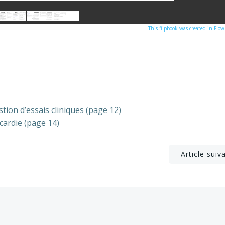
This flipbook was created in Flo
stion d’essais cliniques (page 12)
icardie (page 14)
Post
Article suiv
navigation