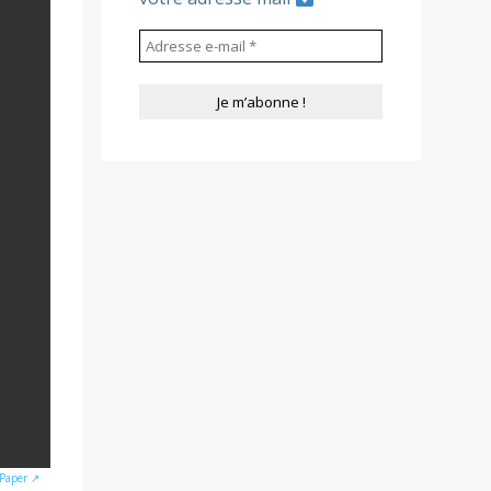
wPaper ↗